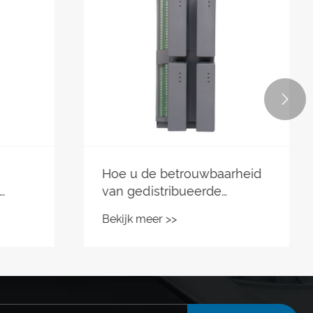

arheid
Elektronisch
bedradingscontrolesysteem:
 kunt
de stille revolutie die
Bekijk meer >>
transformeert