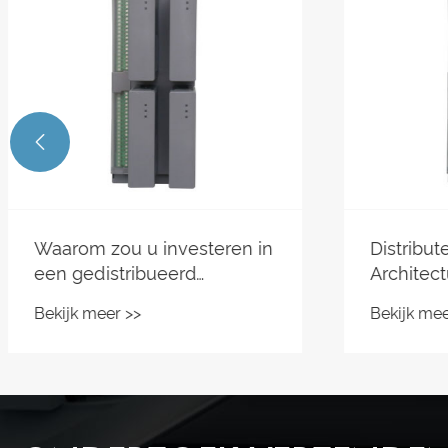

Distributed Control System
Is het 
Architecture
bestur
toekoms
Bekijk meer >>
Bekijk m
automat