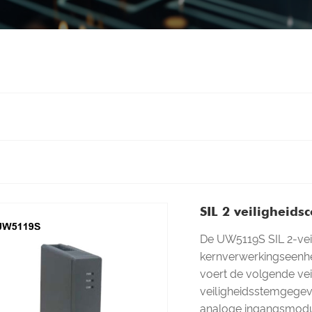
SIL 2 veiligheids
De UW5119S SIL 2-vei
kernverwerkingseenhe
voert de volgende veil
veiligheidsstemgegev
analoge ingangsmodul