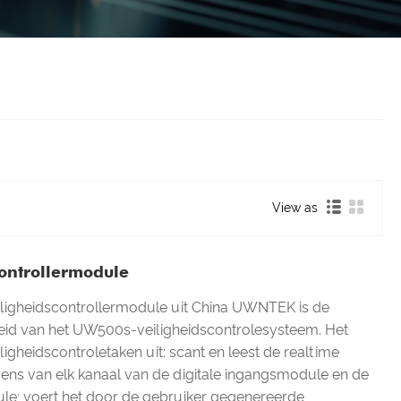
View as
controllermodule
ligheidscontrollermodule uit China UWNTEK is de
id van het UW500s-veiligheidscontrolesysteem. Het
igheidscontroletaken uit: scant en leest de realtime
ens van elk kanaal van de digitale ingangsmodule en de
e; voert het door de gebruiker gegenereerde