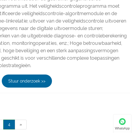
rogramma uit. Het veiligheidscontroleprogramma moet
ertificeerde veiligheidscontrole-algoritmemodule en de
-linkrelatie; uitvoer van de veiligheidscontrole uitvoeren
egevens naar de digitale uitvoermodule sturen;
rken van de uitgebreide diagnose- en controleberekening
ation, monitoringoperaties, enz.; Hoge betrouwbaarheid,
, hoge beveiliging en een sterk aanpassingsvermogen
 geschikt is voor verschillende complexe toepassingen
olestrategieën.
Stuur onderzoek >>
4
»
WhatsApp