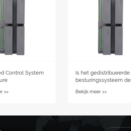
gedistribueerde
Hoe u de betrouwba
ingssysteem de
van gedistribueerde
t van industriële
besturingssystemen
eer >>
Bekijk meer >>
isering?
verbeteren