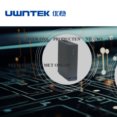
THUIS
OVER ONS
PRODUCTEN
NIEUWS
STE
NEEM CONTACT MET ONS OP