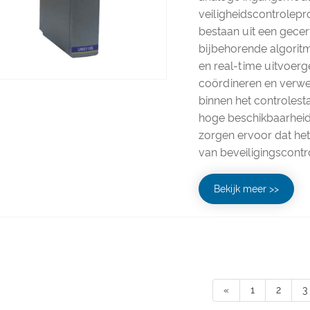
veiligheidscontrolep
bestaan ​​uit een gec
bijbehorende algoritme
en real-time uitvoerg
coördineren en verwe
binnen het controlest
hoge beschikbaarheid
zorgen ervoor dat het
van beveiligingscontr
Bekijk meer >>
«
1
2
3