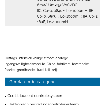
6mW, Um=250VAC/DC
IIC: Co=0. 084uF, Lo=1000mH; IIB:
Co=0. 659uF, Lo=1000mH; IIA: Co=2.
18uF, Lo=1000mH
Hottags: Intrinsiek veilige stroom analoge
ingangsveiligheidsmodule, China, fabrikant, leverancier,
fabriek, groothandel, kwaliteit, prijs
Gerelateerde categorie
Gedistribueerd controlesysteem
Elektronisch bedradingscontrolesysteem