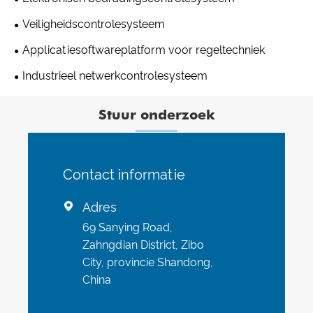
Veiligheidscontrolesysteem
Applicatiesoftwareplatform voor regeltechniek
Industrieel netwerkcontrolesysteem
Stuur onderzoek
Contact informatie
Adres

69 Sanying Road,
Zahngdian District, Zibo
City, provincie Shandong,
China