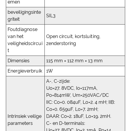
emen
beveiligingsinte
SIL3
griteit
Foutdiagnose
van het
Open circuit, kortsluiting,
veiligheidscircui
zenderstoring
t
Dimensies
115 mm × 112 mm × 13 mm
Energieverbruik
1W
A-, C-zijde:
Uo=27. 8VDC, Io=117mA,
Po=814mW, Um=250VAC/DC
IIC: Co=0. 084uF, Lo=2. 4 mH; IIB:
Co=0. 659uF, Lo=7. 2mH;
Intrinsiek veilige
DAAR: Co=2. 18uF, Lo=19. 2mH.
parameters
C- en D-terminals:
Uo=27. 8VDC, Io=2. 1mA, Po=14.