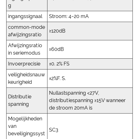
g
ingangssignaal
Stroom: 4~20 mA
common-mode
≥120dB
afwijzingsratio
Afwijzingsratio
≥60dB
in seriemodus
Invoerprecisie
±0. 2% FS
veiligheidsnauw
±2%F. S.
keurigheid
Nullastspanning <27V,
Distributie
distributiespanning ≥15V wanneer
spanning
de stroom 20mA is
Mogelijkheden
van
SC3
beveiligingssyst