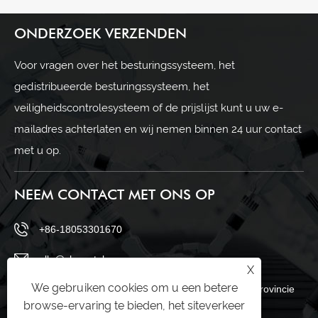
ONDERZOEK VERZENDEN
Voor vragen over het besturingssysteem, het
gedistribueerde besturingssysteem, het
veiligheidscontrolesysteem of de prijslijst kunt u uw e-
mailadres achterlaten en wij nemen binnen 24 uur contact
met u op.
NEEM CONTACT MET ONS OP
+86-18053301670
ella@chuwntek.com
X
We gebruiken cookies om u een betere
69 Sanying Road, Zahngdian District, Zibo City, provincie
browse-ervaring te bieden, het siteverkeer
Shandong, China