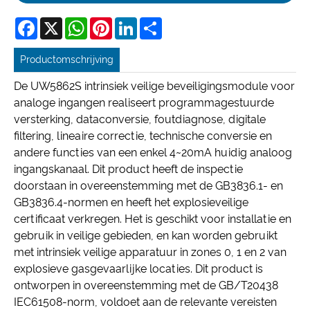
Facebook
X
WhatsApp
Pinterest
LinkedIn
Share
Productomschrijving
De UW5862S intrinsiek veilige beveiligingsmodule voor
analoge ingangen realiseert programmagestuurde
versterking, dataconversie, foutdiagnose, digitale
filtering, lineaire correctie, technische conversie en
andere functies van een enkel 4~20mA huidig ​​analoog
ingangskanaal. Dit product heeft de inspectie
doorstaan ​​in overeenstemming met de GB3836.1- en
GB3836.4-normen en heeft het explosieveilige
certificaat verkregen. Het is geschikt voor installatie en
gebruik in veilige gebieden, en kan worden gebruikt
met intrinsiek veilige apparatuur in zones 0, 1 en 2 van
explosieve gasgevaarlijke locaties. Dit product is
ontworpen in overeenstemming met de GB/T20438
IEC61508-norm, voldoet aan de relevante vereisten